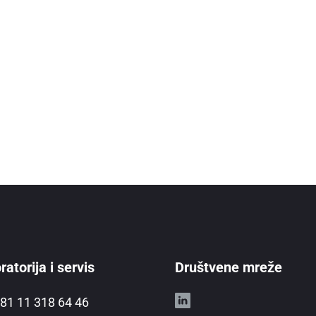
atorija i servis
Društvene mreže
81 11 318 64 46