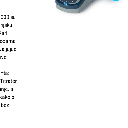
T1000 su
rijsku
Karl
etodama
aljujući
ive
enta:
Titrator
nje, a
kako bi
u bez