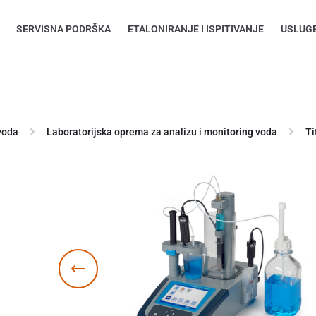
SERVISNA PODRŠKA
ETALONIRANJE I ISPITIVANJE
USLUG
voda
Laboratorijska oprema za analizu i monitoring voda
Ti