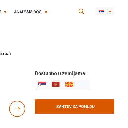
E
ANALYSIS DOO
tratori
Dostupno u zemljama :
ZAHTEV ZA PONUDU