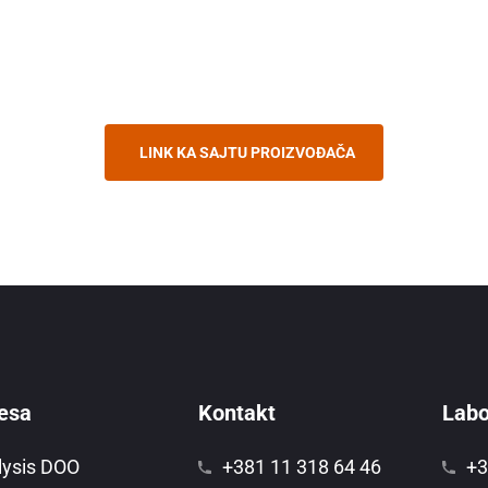
LINK KA SAJTU PROIZVOĐAČA
esa
Kontakt
Labor
lysis DOO
+381 11 318 64 46
+3