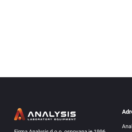
Adr
Ana
Firma Analysis d.o.o. osnovana je 1996