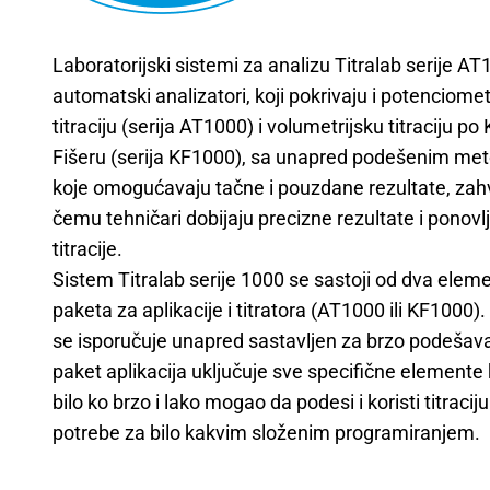
Laboratorijski sistemi za analizu Titralab serije A
automatski analizatori, koji pokrivaju i potenciomet
titraciju (serija AT1000) i volumetrijsku titraciju po 
Fišeru (serija KF1000), sa unapred podešenim m
koje omogućavaju tačne i pouzdane rezultate, zahv
čemu tehničari dobijaju precizne rezultate i ponovlj
titracije.
Sistem Titralab serije 1000 se sastoji od dva elem
paketa za aplikacije i titratora (AT1000 ili KF1000). 
se isporučuje unapred sastavljen za brzo podešava
paket aplikacija uključuje sve specifične elemente 
bilo ko brzo i lako mogao da podesi i koristi titracij
potrebe za bilo kakvim složenim programiranjem.