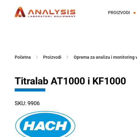
PROIZVODI
Skip
to
content
Početna
Proizvodi
Oprema za analizu i monitoring 
Titralab AT1000 i KF1000
SKU: 9906