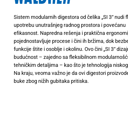
Sistem modularnih digestora od čelika „SI 3“ nudi f
upotrebu unutrašnjeg radnog prostora i povećanu
efikasnost. Napredna rešenja i praktična ergonomi
pojednostavljuje procese i čini ih bržima, dok bez
funkcije štite i osoblje i okolinu. Ovo čini „SI 3“ diz
budućnost – zajedno sa fleksibilnom modularnošću
tehničkim detaljima – kao što je tehnologija niskog
Na kraju, veoma važno je da ovi digestori proizvo
buke zbog nižih gubitaka pritiska.