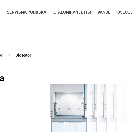
SERVISNA PODRŠKA
ETALONIRANJE I ISPITIVANJE
USLUG
ri
Digestori
ka