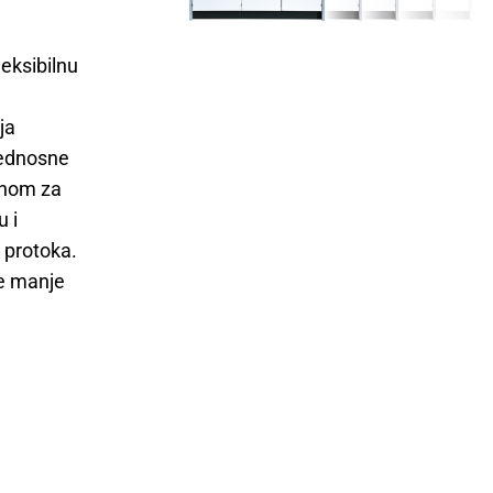
leksibilnu
ja
bednosne
ajnom za
 i
 protoka.
de manje