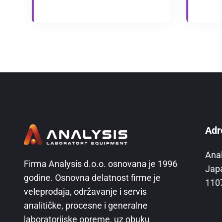
Adr
Ana
Firma Analysis d.o.o. osnovana je 1996
Jap
godine. Osnovna delatnost firme je
110
veleprodaja, održavanje i servis
analitičke, procesne i generalne
laboratorijske opreme, uz obuku