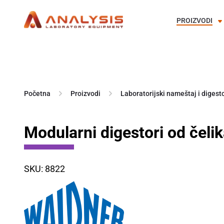
PROIZVODI
Skip
to
content
Početna
Proizvodi
Laboratorijski nameštaj i digesto
Modularni digestori od čeli
SKU: 8822