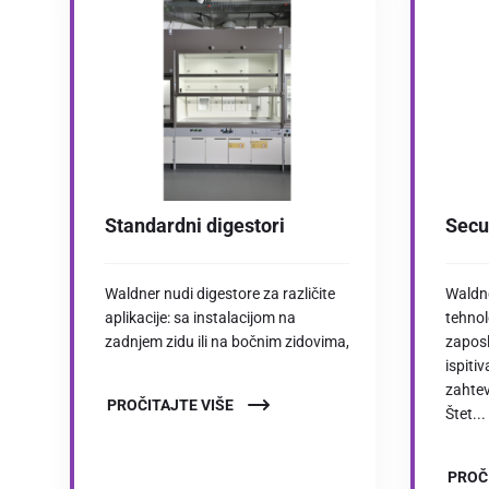
Standardni digestori
Secu
Waldner nudi digestore za različite
Waldne
aplikacije: sa instalacijom na
tehnol
zadnjem zidu ili na bočnim zidovima,
zaposl
ispiti
zahte
PROČITAJTE VIŠE
Štet...
PROČ