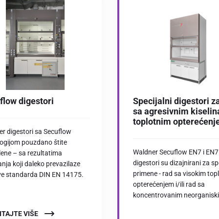
flow digestori
Specijalni digestori z
sa agresivnim kiselin
toplotnim opterećen
r digestori sa Secuflow
ogijom pouzdano štite
Waldner Secuflow EN7 i EN7
ene – sa rezultatima
digestori su dizajnirani za sp
vanja koji daleko prevazilaze
primene - rad sa visokim top
ve standarda DIN EN 14175.
opterećenjem i/ili rad sa
koncentrovanim neorganiski
ITAJTE VIŠE