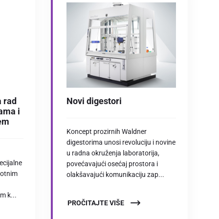
a rad
Novi digestori
ama i
jem
Koncept prozirnih Waldner
digestorima unosi revoluciju i novine
u radna okruženja laboratorija,
ecijalne
povećavajući osećaj prostora i
lotnim
olakšavajući komunikaciju zap...
m k...
PROČITAJTE VIŠE