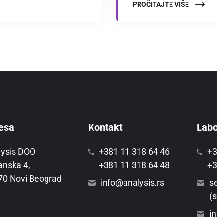
PROČITAJTE VIŠE
esa
Kontakt
Labor
lysis DOO
+381 11 318 64 46
+3
anska 4,
+381 11 318 64 48
+3
70 Novi Beograd
info@analysis.rs
se
(s
in