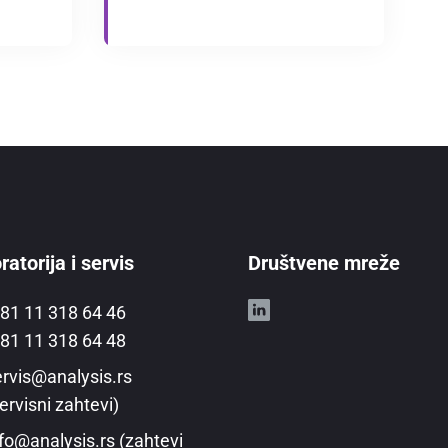
atorija i servis
Društvene mreže
81 11 318 64 46
81 11 318 64 48
rvis@analysis.rs
ervisni zahtevi)
fo@analysis.rs (zahtevi