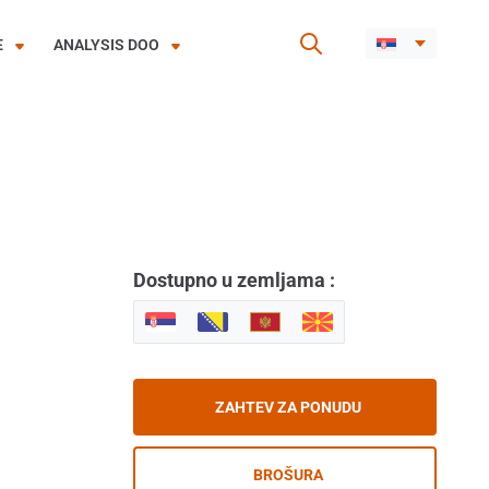
E
ANALYSIS DOO
Dostupno u zemljama :
ZAHTEV ZA PONUDU
BROŠURA