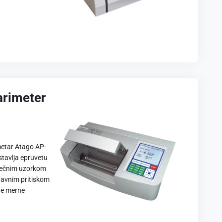
arimeter
etar Atago AP-
stavlja epruvetu
tečnim uzorkom
tavnim pritiskom
ne merne