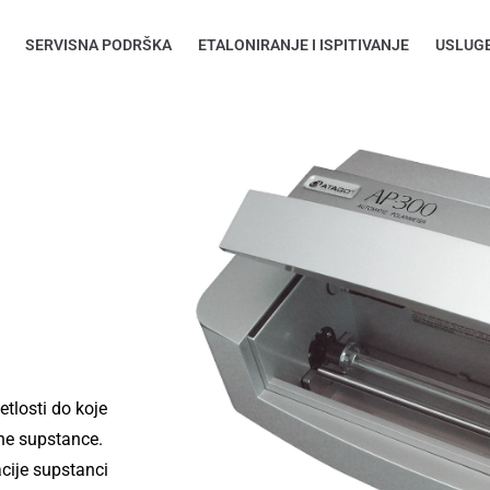
SERVISNA PODRŠKA
ETALONIRANJE I ISPITIVANJE
USLUG
etlosti do koje
vne supstance.
acije supstanci