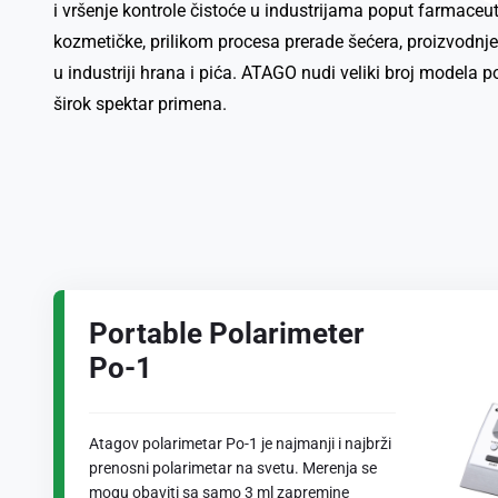
i vršenje kontrole čistoće u industrijama poput farmaceu
kozmetičke, prilikom procesa prerade šećera, proizvodnje
u industriji hrana i pića. ATAGO nudi veliki broj modela 
širok spektar primena.
Portable Polarimeter
Po-1
Atagov polarimetar Po-1 je najmanji i najbrži
prenosni polarimetar na svetu. Merenja se
mogu obaviti sa samo 3 ml zapremine