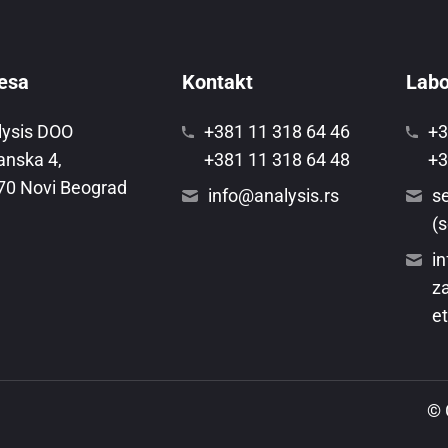
esa
Kontakt
Labor
lysis DOO
+381 11 318 64 46
+3
anska 4,
+381 11 318 64 48
+3
70 Novi Beograd
info@analysis.rs
se
(s
in
za
et
© 