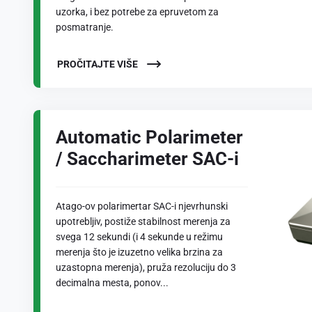
uzorka, i bez potrebe za epruvetom za
posmatranje.
PROČITAJTE VIŠE
Automatic Polarimeter
/ Saccharimeter SAC-i
Atago-ov polarimertar SAC-i njevrhunski
upotrebljiv, postiže stabilnost merenja za
svega 12 sekundi (i 4 sekunde u režimu
merenja što je izuzetno velika brzina za
uzastopna merenja), pruža rezoluciju do 3
decimalna mesta, ponov...