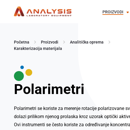
PROIZVODI
Skip
to
Početna
Proizvodi
Analitička oprema
content
Karakterizacija materijala
Polarimetri
Polarimetri se koriste za merenje rotacije polarizovane sv
dolazi prilikom njenog prolaska kroz uzorak optički akti
Ovi instrumenti se često koriste za određivanje koncentr