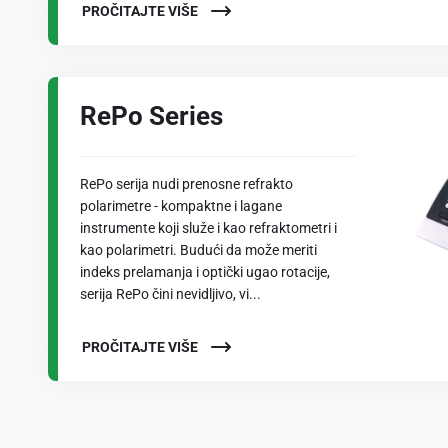
PROČITAJTE VIŠE
RePo Series
RePo serija nudi prenosne refrakto
polarimetre - kompaktne i lagane
instrumente koji služe i kao refraktometri i
kao polarimetri. Budući da može meriti
indeks prelamanja i optički ugao rotacije,
serija RePo čini nevidljivo, vi...
PROČITAJTE VIŠE