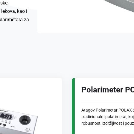
tske,
 lekova, kao i
polarimetara za
Polarimeter P
Atagov Polarimetar POLAX-2
tradicionalni polarimetar, koj
robusnost, izdržljivost i pou