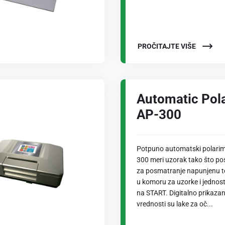
PROČITAJTE VIŠE
Automatic Pol
AP-300
Potpuno automatski polarim
300 meri uzorak tako što po
za posmatranje napunjenu 
u komoru za uzorke i jednos
na START. Digitalno prikaza
vrednosti su lake za oč...