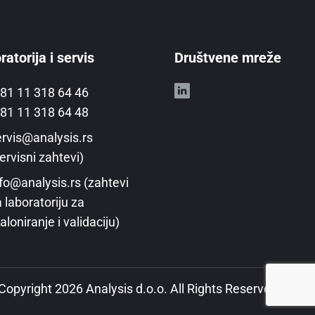
atorija i servis
Društvene mreže
81 11 318 64 46
81 11 318 64 48
rvis@analysis.rs
ervisni zahtevi)
fo@analysis.rs (zahtevi
 laboratoriju za
aloniranje i validaciju)
Copyright 2026 Analysis d.o.o. All Rights Reserved.