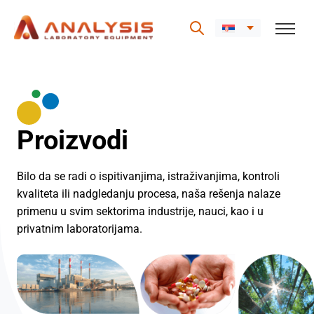
Skip
to
content
Proizvodi
Bilo da se radi o ispitivanjima, istraživanjima, kontroli
kvaliteta ili nadgledanju procesa, naša rešenja nalaze
primenu u svim sektorima industrije, nauci, kao i u
privatnim laboratorijama.