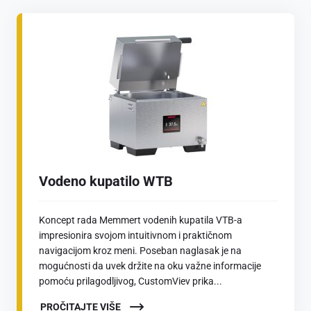
Vodeno kupatilo WTB
Koncept rada Memmert vodenih kupatila VTB-a
impresionira svojom intuitivnom i praktičnom
navigacijom kroz meni. Poseban naglasak je na
mogućnosti da uvek držite na oku važne informacije
pomoću prilagodljivog, CustomViev prika...
PROČITAJTE VIŠE