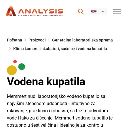
Skip
to
Početna
Proizvodi
Generalna laboratorijska oprema
content
Klima komore, inkubatori, sušnice i vodena kupatila
Vodena kupatila
Memmert nudi laboratorijsko vodeno kupatilo sa
najvišim stepenom udobnosti - intuitivno za
rukovanje, praktično i robusno, sa brzim odvodom
vode i lako za čišćenje. Memmert vodeno kupatilo je
dostupno u šest veličina i idealno je za kontrolu