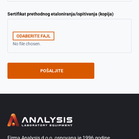
Sertifikat prethodnog etaloniranja/ispitivanja (kopija)
ODABERITE FAJL
No file chosen.
Firma Analysis d.o.o. osnovana je 1996 godine.