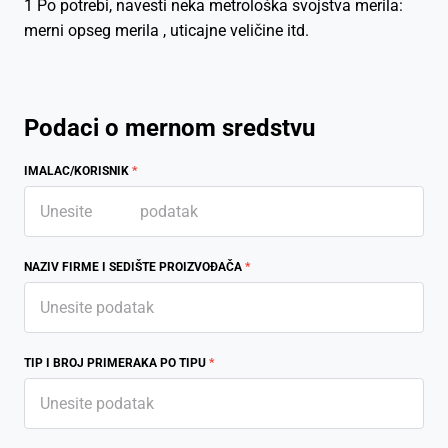
1 Po potrebi, navesti neka metrološka svojstva merila:
merni opseg merila , uticajne veličine itd.
Podaci o mernom sredstvu
IMALAC/KORISNIK
*
NAZIV FIRME I SEDIŠTE PROIZVOĐAČA
*
TIP I BROJ PRIMERAKA PO TIPU
*