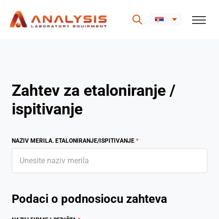
Skip
to
content
Zahtev za etaloniranje /
ispitivanje
NAZIV MERILA. ETALONIRANJE/ISPITIVANJE
*
Podaci o podnosiocu zahteva