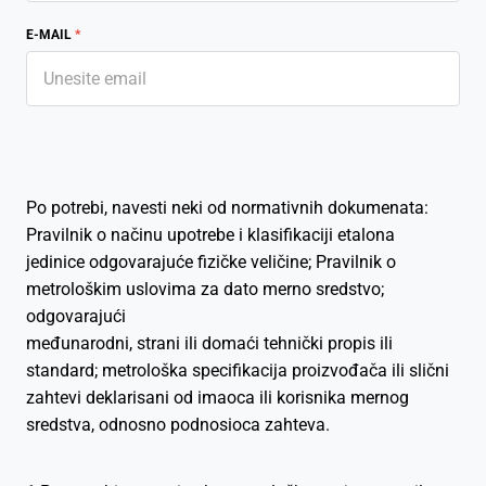
E-MAIL
*
Po potrebi, navesti neki od normativnih dokumenata:
Pravilnik o načinu upotrebe i klasifikaciji etalona
jedinice odgovarajuće fizičke veličine; Pravilnik o
metrološkim uslovima za dato merno sredstvo;
odgovarajući
međunarodni, strani ili domaći tehnički propis ili
standard; metrološka specifikacija proizvođača ili slični
zahtevi deklarisani od imaoca ili korisnika mernog
sredstva, odnosno podnosioca zahteva.