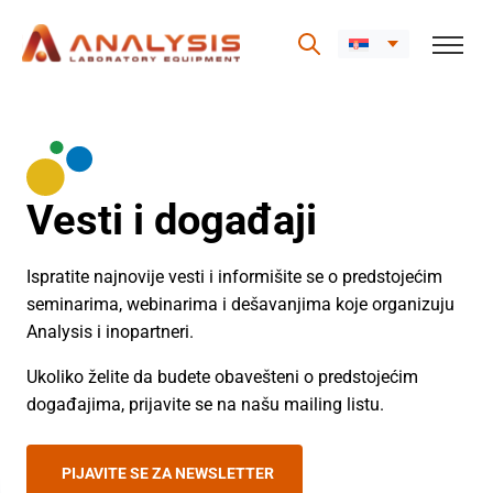
Skip
to
content
Vesti i događaji
Ispratite najnovije vesti i informišite se o predstojećim
seminarima, webinarima i dešavanjima koje organizuju
Analysis i inopartneri.
Ukoliko želite da budete obavešteni o predstojećim
događajima, prijavite se na našu mailing listu.
PIJAVITE SE ZA NEWSLETTER