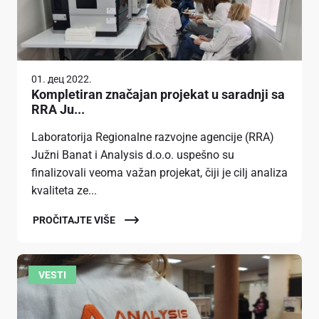
01. дец 2022.
Kompletiran značajan projekat u saradnji sa
RRA Ju...
Laboratorija Regionalne razvojne agencije (RRA)
Južni Banat i Analysis d.o.o. uspešno su
finalizovali veoma važan projekat, čiji je cilj analiza
kvaliteta ze...
PROČITAJTE VIŠE
VESTI