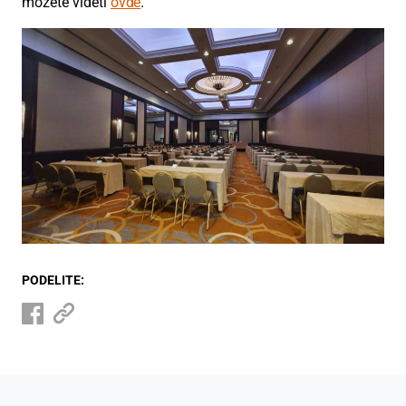
možete videti
ovde
.
PODELITE: