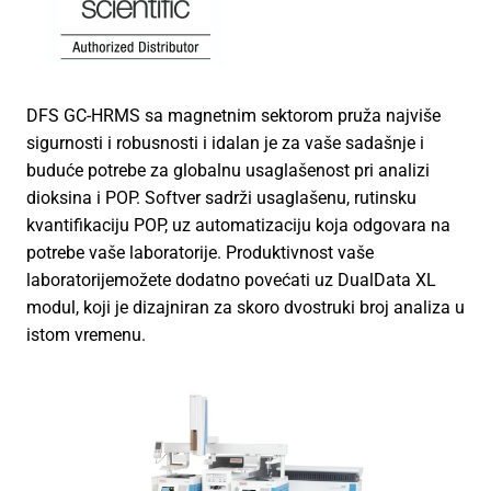
DFS GC-HRMS sa magnetnim sektorom pruža najviše
sigurnosti i robusnosti i idalan je za vaše sadašnje i
buduće potrebe za globalnu usaglašenost pri analizi
dioksina i POP. Softver sadrži usaglašenu, rutinsku
kvantifikaciju POP, uz automatizaciju koja odgovara na
potrebe vaše laboratorije. Produktivnost vaše
laboratorijemožete dodatno povećati uz DualData XL
modul, koji je dizajniran za skoro dvostruki broj analiza u
istom vremenu.