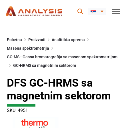
Skip
to
Početna
Proizvodi
Analitička oprema
content
Masena spektrometrija
GC-MS - Gasna hromatografija sa masenom spektrometrijom
GC-HRMS sa magnetnim sektorom
DFS GC-HRMS sa
magnetnim sektorom
SKU: 4951