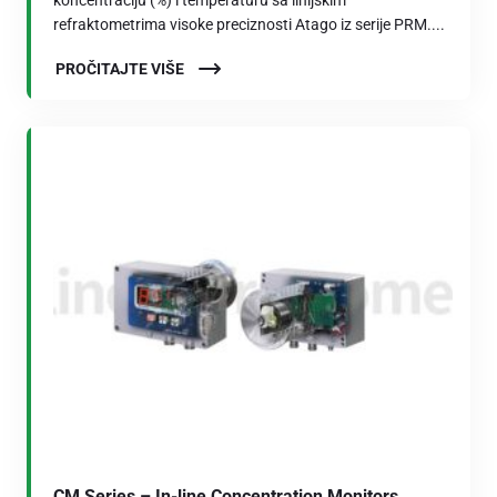
koncentraciju (%) i temperaturu sa linijskim
refraktometrima visoke preciznosti Atago iz serije PRM....
PROČITAJTE VIŠE
CM Series – In-line Concentration Monitors