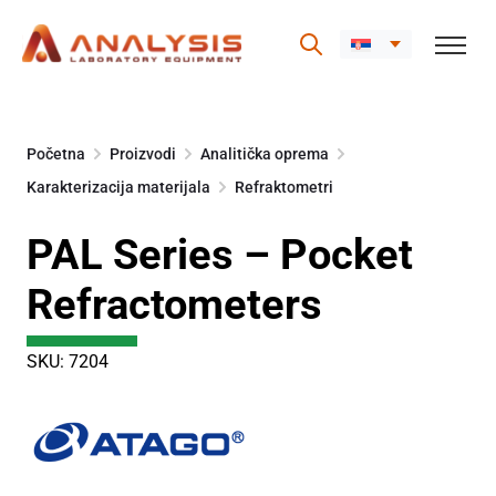
Skip
to
Početna
Proizvodi
Analitička oprema
content
Karakterizacija materijala
Refraktometri
PAL Series – Pocket
Refractometers
SKU: 7204