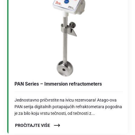
PAN Series – Immersion refractometers
Jednostavno pričvrstite na ivicu rezervoara! Atago-ova
PAN serija digitalnih potapajućih refraktometara pogodna
je za bilo koju vrstu tečnosti, od tečnosti z...
PROČITAJTE VIŠE