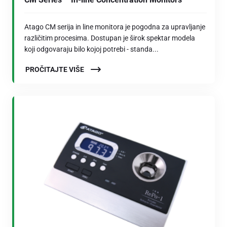
Atago CM serija in line monitora je pogodna za upravljanje
različitim procesima. Dostupan je širok spektar modela
koji odgovaraju bilo kojoj potrebi - standa...
PROČITAJTE VIŠE