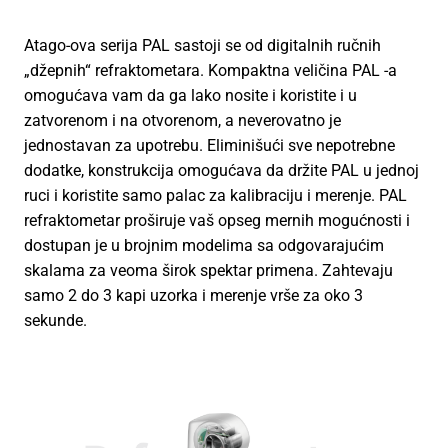
Atago-ova serija PAL sastoji se od digitalnih ručnih
„džepnih“ refraktometara. Kompaktna veličina PAL -a
omogućava vam da ga lako nosite i koristite i u
zatvorenom i na otvorenom, a neverovatno je
jednostavan za upotrebu. Eliminišući sve nepotrebne
dodatke, konstrukcija omogućava da držite PAL u jednoj
ruci i koristite samo palac za kalibraciju i merenje. PAL
refraktometar proširuje vaš opseg mernih mogućnosti i
dostupan je u brojnim modelima sa odgovarajućim
skalama za veoma širok spektar primena. Zahtevaju
samo 2 do 3 kapi uzorka i merenje vrše za oko 3
sekunde.