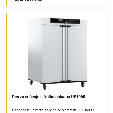
Peć za sušenje u čistim sobama UF1060
Pogodnost univerzalne pećnice Memmert UF1060 za