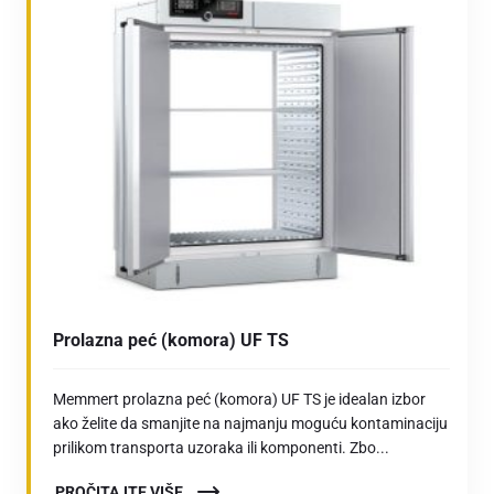
Prolazna peć (komora) UF TS
Memmert prolazna peć (komora) UF TS je idealan izbor
ako želite da smanjite na najmanju moguću kontaminaciju
prilikom transporta uzoraka ili komponenti. Zbo...
PROČITAJTE VIŠE