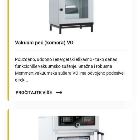
Vakuum peć (komora) VO
Pouzdano, udobno i energetski efikasno - tako danas
funkcioniše vakuumsko sušenje. Snažna i robusna
Memmert vakuumska sušara VO ima odvojeno podesive i
direk...
PROČITAJTE VIŠE