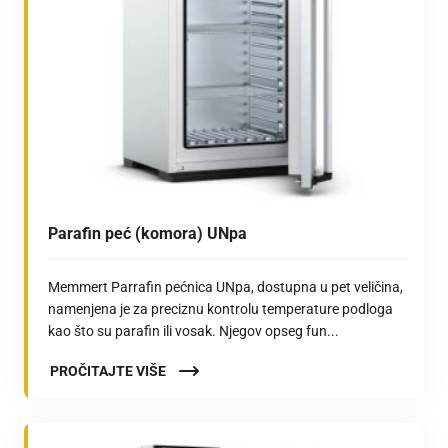
Parafin peć (komora) UNpa
Memmert Parrafin pećnica UNpa, dostupna u pet veličina,
namenjena je za preciznu kontrolu temperature podloga
kao što su parafin ili vosak. Njegov opseg fun...
PROČITAJTE VIŠE