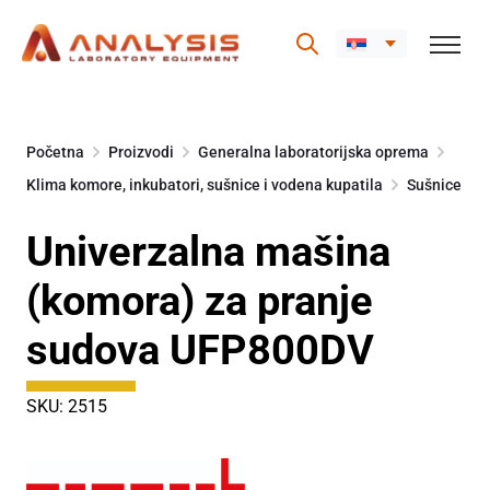
Skip
to
Početna
Proizvodi
Generalna laboratorijska oprema
content
Klima komore, inkubatori, sušnice i vodena kupatila
Sušnice
Univerzalna mašina
(komora) za pranje
sudova UFP800DV
SKU: 2515