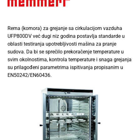
Rerna (komora) za grejanje sa cirkulacijom vazduha
UFP800DV već dugi niz godina postavlja standarde u
oblasti testiranja upotrebljivosti mašina za pranje
sudova. Da bi se sprečilo prekoračenje temperature u
svim okolnostima, kontrola temperature i snaga grejanja
su prilagođeni parametrima ispitivanja propisanim u
EN50242/EN60436.