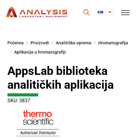
Skip
to
Početna
Proizvodi
Analitička oprema
Hromatografija
content
Aplikacije u hromatografiji
AppsLab biblioteka
analitičkih aplikacija
SKU: 3837