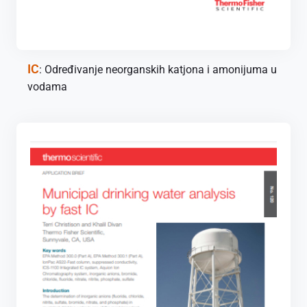
IC
: Određivanje neorganskih katjona i amonijuma u
vodama