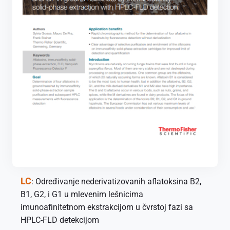
LC
: Određivanje nederivatizovanih aflatoksina B2,
B1, G2, i G1 u mlevenim lešnicima
imunoafinitetnom ekstrakcijom u čvrstoj fazi sa
HPLC-FLD detekcijom