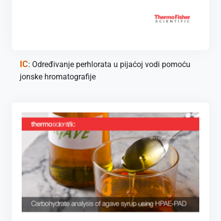
IC
: Određivanje perhlorata u pijaćoj vodi pomoću
jonske hromatografije