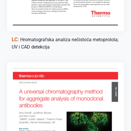
LC
: Hromatografska analiza nečistoća metoprolola;
UV i CAD detekcija