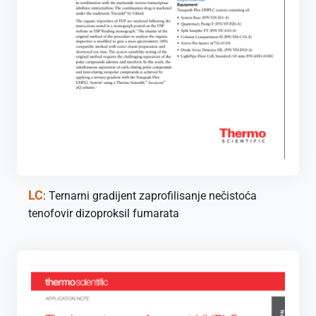
LC
: Ternarni gradijent zaprofilisanje nečistoća
tenofovir dizoproksil fumarata