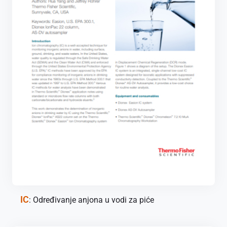
IC
: Određivanje anjona u vodi za piće