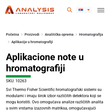
Skip
to
Početna
Proizvodi
Analitička oprema
Hromatografija
content
Aplikacije u hromatografiji
Aplikacione note u
hromatografiji
SKU: 10263
Svi Thermo Fisher Scientific hromatografski sistemi su
modularni i imaju širok izbor različitih detektora koji se
mogu koristiti. Ovo omogućava analize različitih analita
u svim vrstama izazovnih matriksa, omogućavajući