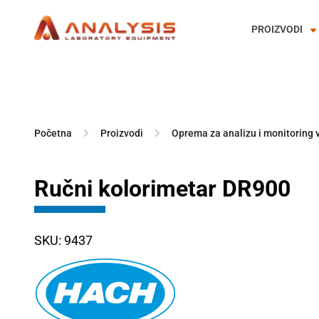
PROIZVODI
Skip
to
content
Početna
Proizvodi
Oprema za analizu i monitoring 
Ručni kolorimetar DR900
SKU: 9437