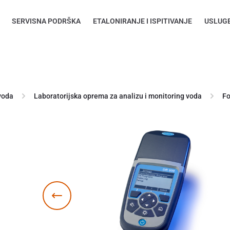
SERVISNA PODRŠKA
ETALONIRANJE I ISPITIVANJE
USLUG
voda
Laboratorijska oprema za analizu i monitoring voda
Fo