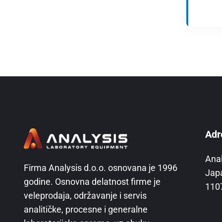
Adr
Ana
Firma Analysis d.o.o. osnovana je 1996
Jap
godine. Osnovna delatnost firme je
110
veleprodaja, održavanje i servis
analitičke, procesne i generalne