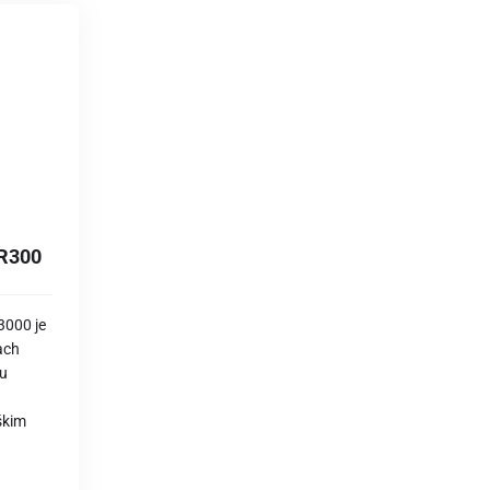
DR300
3000 je
ach
su
škim