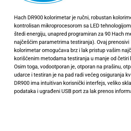
Hach DR900 kolorimetar je ručni, robustan kolorim
kontrolisan mikroprocesorom sa LED tehnologijom
štedi energiju, unapred programiran za 90 Hach m
najčešćim parametrima testiranja). Ovaj prenosivi
kolorimetar omogućava brz i lak pristup vašim najč
korišćenim metodama testiranja u manje od četiri k
Osim toga, vodootporan je, otporan na prašinu, ot
udarce i testiran je na pad radi većeg osiguranja kv
DR900 ima intuitivan korisnički interfejs, veliko skl
podataka i ugrađeni USB port za lak prenos informa