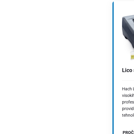
Lico
Hach L
visoki
profes
provid
tehnol
PROČ