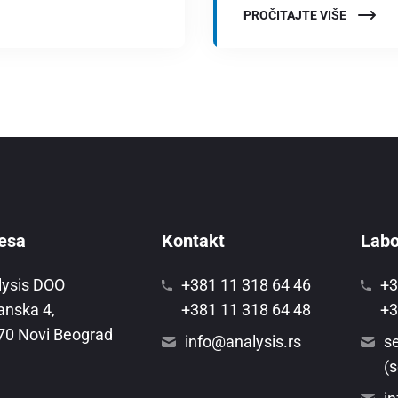
PROČITAJTE VIŠE
esa
Kontakt
Labor
lysis DOO
+381 11 318 64 46
+3
anska 4,
+381 11 318 64 48
+3
70 Novi Beograd
info@analysis.rs
se
(s