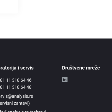
atorija i servis
Društvene mreže
81 11 318 64 46
81 11 318 64 48
rvis@analysis.rs
ervisni zahtevi)