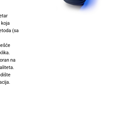
etar
 koja
etoda (sa
ešće
lika.
poran na
aliteta.
adište
cija.