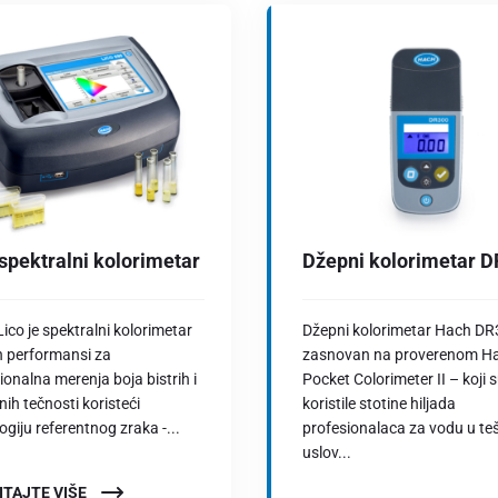
 spektralni kolorimetar
Džepni kolorimetar 
ico je spektralni kolorimetar
Džepni kolorimetar Hach DR
h performansi za
zasnovan na proverenom H
ionalna merenja boja bistrih i
Pocket Colorimeter II – koji 
nih tečnosti koristeći
koristile stotine hiljada
ogiju referentnog zraka -...
profesionalaca za vodu u te
uslov...
ITAJTE VIŠE