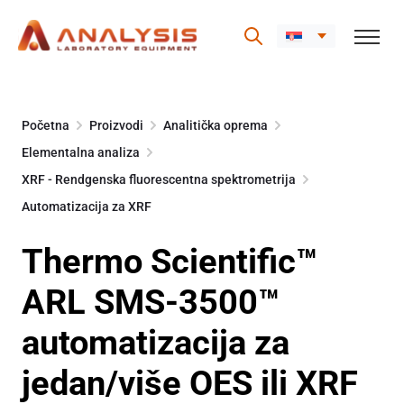
Skip
to
Početna
Proizvodi
Analitička oprema
content
Elementalna analiza
XRF - Rendgenska fluorescentna spektrometrija
Automatizacija za XRF
Thermo Scientific™
ARL SMS-3500™
automatizacija za
jedan/više OES ili XRF