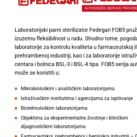
Laboratorijski parni sterilizator Fedegari FOB5 pru
izuzetnu fleksibilnost u radu. Shodno tome, pogoda
laboratorije za kontrolu kvaliteta u farmaceutskoj il
prehrambenoj industriji, kao i za laboratorije istraž
centara i bolnica BSL-3 i BSL-4 tipa. FOB5 serija a
može se koristiti u:
Mikrobiološkim i analitičkim laboratorijama
Istraživačkim institutima i agencijama za ispitivanje
Biotehnološkim laboratorijama
Objektima za eksperimentalne životinje i kliničkim
dijagnostičkim laboratorijama
Farmaceutskoj, prehrambenoj i hemijskoj industriji –