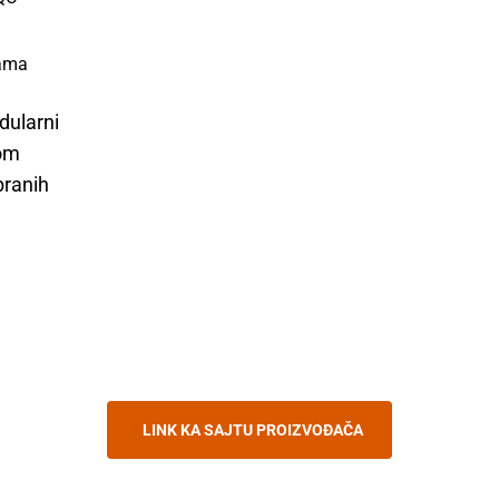
jama
dularni
kom
abranih
LINK KA SAJTU PROIZVOĐAČA