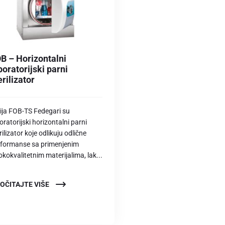
B – Horizontalni
boratorijski parni
erilizator
ija FOB-TS Fedegari su
oratorijski horizontalni parni
rilizator koje odlikuju odlične
rformanse sa primenjenim
okokvalitetnim materijalima, lak...
OČITAJTE VIŠE