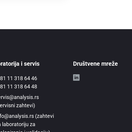
atorija i servis
Društvene mreže
81 11 318 64 46
81 11 318 64 48
rvis@analysis.rs
ervisni zahtevi)
fo@analysis.rs (zahtevi
 laboratoriju za