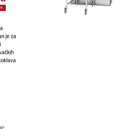
ža
n je za
i
ivačkih
utoklava
 QC