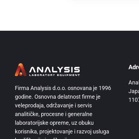
Adr
Ana
Firma Analysis d.o.o. osnovana je 1996
Jap
godine. Osnovna delatnost firme je
110
veleprodaja, održavanje i servis
analitičke, procesne i generalne
laboratorijske opreme, uz obuku
korisnika, projektovanje i razvoj usluga