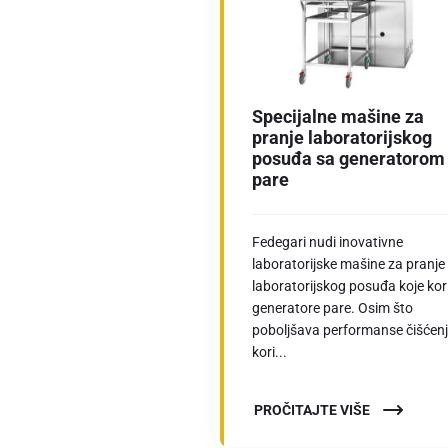
Specijalne mašine za
pranje laboratorijskog
posuđa sa generatorom
pare
Fedegari nudi inovativne
laboratorijske mašine za pranje
laboratorijskog posuđa koje kor
generatore pare. Osim što
poboljšava performanse čišćenj
kori...
PROČITAJTE VIŠE