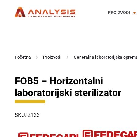
PROIZVODI
Skip
to
content
Početna
Proizvodi
Generalna laboratorijska oprem
FOB5 – Horizontalni
laboratorijski sterilizator
SKU: 2123