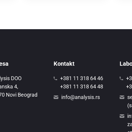
esa
Kontakt
Labor
lysis DOO
+381 11 318 64 46
+3
anska 4,
+381 11 318 64 48
+3
70 Novi Beograd
info@analysis.rs
se
(s
in
za