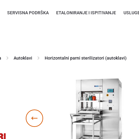
SERVISNA PODRŠKA
ETALONIRANJE I ISPITIVANJE
USLUG
a
Autoklavi
Horizontalni parni sterilizatori (autoklavi)