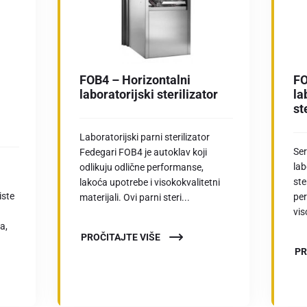
FOB4 – Horizontalni
FO
laboratorijski sterilizator
la
st
Laboratorijski parni sterilizator
Ser
Fedegari FOB4 je autoklav koji
lab
odlikuju odlične performanse,
ste
lakoća upotrebe i visokokvalitetni
iste
pe
materijali. Ovi parni steri...
vis
a,
PROČITAJTE VIŠE
PR