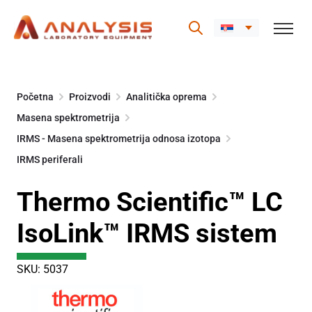
Skip
to
Početna
Proizvodi
Analitička oprema
content
Masena spektrometrija
IRMS - Masena spektrometrija odnosa izotopa
IRMS periferali
Thermo Scientific™ LC
IsoLink™ IRMS sistem
SKU: 5037