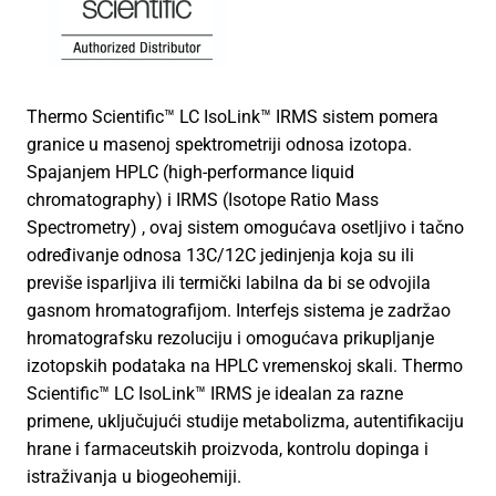
Thermo Scientific™ LC IsoLink™ IRMS sistem pomera
granice u masenoj spektrometriji odnosa izotopa.
Spajanjem HPLC (high-performance liquid
chromatography) i IRMS (Isotope Ratio Mass
Spectrometry) , ovaj sistem omogućava osetljivo i tačno
određivanje odnosa 13C/12C jedinjenja koja su ili
previše isparljiva ili termički labilna da bi se odvojila
gasnom hromatografijom. Interfejs sistema je zadržao
hromatografsku rezoluciju i omogućava prikupljanje
izotopskih podataka na HPLC vremenskoj skali. Thermo
Scientific™ LC IsoLink™ IRMS je idealan za razne
primene, uključujući studije metabolizma, autentifikaciju
hrane i farmaceutskih proizvoda, kontrolu dopinga i
istraživanja u biogeohemiji.