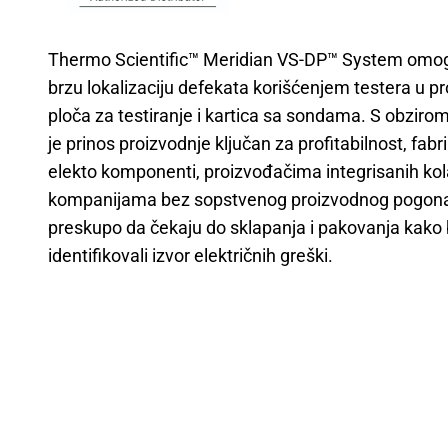
Thermo Scientific™ Meridian VS-DP™ System omo
brzu lokalizaciju defekata korišćenjem testera u pr
ploča za testiranje i kartica sa sondama. S obzirom
je prinos proizvodnje ključan za profitabilnost, fab
elekto komponenti, proizvođačima integrisanih kola
kompanijama bez sopstvenog proizvodnog pogona
preskupo da čekaju do sklapanja i pakovanja kako 
identifikovali izvor električnih greški.