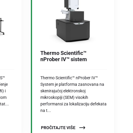
Thermo Scientific™
nProber IV™ sistem
 S™
Thermo Scientific™ nProber IV™
đenje
System je platforma zasnovana na
I) i
skenirajućoj elektronskoj
ućom
mikroskopiji (SEM) visokih
at...
performansi za lokalizaciju defekata
na t...
PROČITAJTE VIŠE