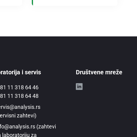
atorija i servis
Društvene mreže
81 11 318 64 46
81 11 318 64 48
rvis@analysis.rs
ervisni zahtevi)
fo@analysis.rs (zahtevi
 laboratoriju za