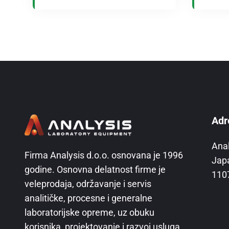
Adr
Ana
Firma Analysis d.o.o. osnovana je 1996
Jap
godine. Osnovna delatnost firme je
110
veleprodaja, održavanje i servis
analitičke, procesne i generalne
laboratorijske opreme, uz obuku
korisnika, projektovanje i razvoj usluga