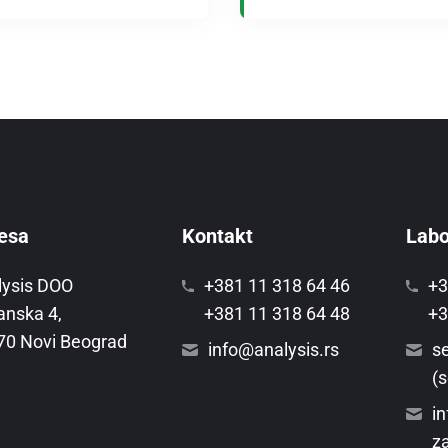
esa
Kontakt
Labor
lysis DOO
+381 11 318 64 46
+3
anska 4,
+381 11 318 64 48
+3
70 Novi Beograd
info@analysis.rs
se
(s
in
za