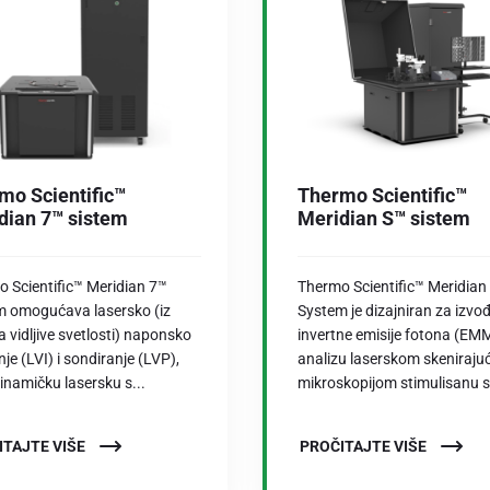
mo Scientific™
Thermo Scientific™
dian 7™ sistem
Meridian S™ sistem
 Scientific™ Meridian 7™
Thermo Scientific™ Meridian
 omogućava lasersko (iz
System je dizajniran za izvo
 vidljive svetlosti) naponsko
invertne emisije fotona (EMM
je (LVI) i sondiranje (LVP),
analizu laserskom skeniraj
dinamičku lasersku s...
mikroskopijom stimulisanu st
ITAJTE VIŠE
PROČITAJTE VIŠE