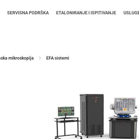
SERVISNA PODRŠKA
ETALONIRANJE I ISPITIVANJE
USLUG
nska mikroskopija
EFA sistemi