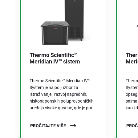
Thermo Scientific™
Ther
Meridian IV™ sistem
Meri
Thermo Scientific™ Meridian IV™
Thermo
System je najbolji izbor za
System
istraživanje i razvoj naprednih,
opsega
niskonaponskih poluprovodničkih
sniman
uređaja visoke gustine, gde je pot...
kao i 
PROČITAJTE VIŠE
PROČ