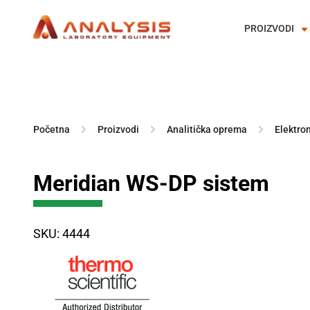
PROIZVODI
Skip
to
content
Početna
Proizvodi
Analitička oprema
Elektro
Meridian WS-DP sistem
SKU: 4444