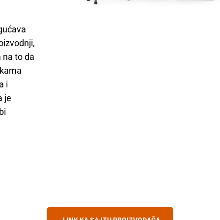
gućava
oizvodnji,
 na to da
rikama
 i
 je
bi