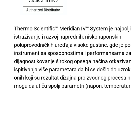
Thermo Scientific™ Meridian IV™ System je najbolji
istraživanje i razvoj naprednih, niskonaponskih
poluprovodničkih uređaja visoke gustine, gde je p
instrument sa sposobnostima i performansama z
dijagnostikovanje širokog opsega načina otkazivan
ispitivanja više parametara da bi se došlo do uzrok
onih koji su rezultat dizajna proizvodnog procesa n
mogu da utiču spolji parametri (napon, temperatura 