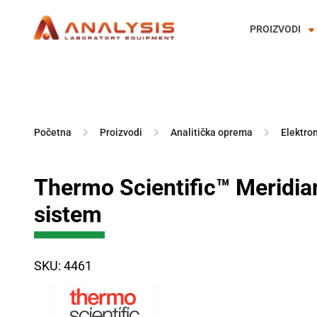
PROIZVODI
Skip
to
content
Početna
Proizvodi
Analitička oprema
Elektro
Thermo Scientific™ Meridia
sistem
SKU: 4461