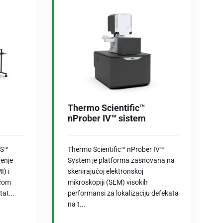
Thermo Scientific™
nProber IV™ sistem
 S™
Thermo Scientific™ nProber IV™
đenje
System je platforma zasnovana na
I) i
skenirajućoj elektronskoj
ućom
mikroskopiji (SEM) visokih
at...
performansi za lokalizaciju defekata
na t...