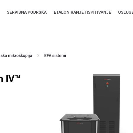
SERVISNA PODRŠKA
ETALONIRANJE I ISPITIVANJE
USLUG
nska mikroskopija
EFA sistemi
n IV™