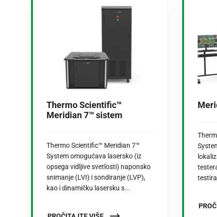
Thermo Scientific™
Meri
Meridian 7™ sistem
Thermo
Thermo Scientific™ Meridian 7™
Syste
System omogućava lasersko (iz
lokali
opsega vidljive svetlosti) naponsko
tester
snimanje (LVI) i sondiranje (LVP),
testir
kao i dinamičku lasersku s...
PROČ
PROČITAJTE VIŠE