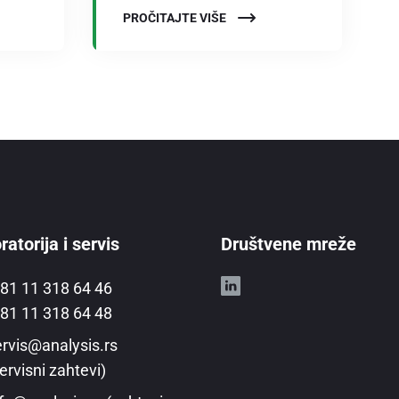
PROČITAJTE VIŠE
atorija i servis
Društvene mreže
81 11 318 64 46
81 11 318 64 48
rvis@analysis.rs
ervisni zahtevi)