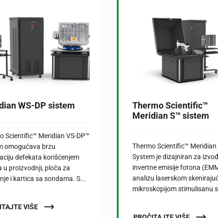
dian WS-DP sistem
Thermo Scientific™
Meridian S™ sistem
 Scientific™ Meridian VS-DP™
Thermo Scientific™ Meridian
m omogućava brzu
System je dizajniran za izvo
zaciju defekata korišćenjem
invertne emisije fotona (EMM
a u proizvodnji, ploča za
analizu laserskom skeniraj
anje i kartica sa sondama. S...
mikroskopijom stimulisanu st
ITAJTE VIŠE
PROČITAJTE VIŠE