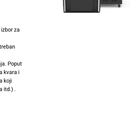
 izbor za
otreban
a
ja. Poput
a kvara i
a koji
itd.) .