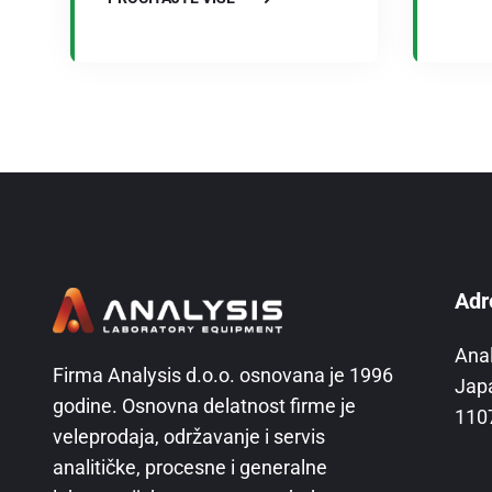
Adr
Ana
Firma Analysis d.o.o. osnovana je 1996
Jap
godine. Osnovna delatnost firme je
110
veleprodaja, održavanje i servis
analitičke, procesne i generalne