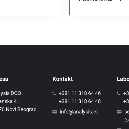
esa
Kontakt
Labor
lysis DOO
+381 11 318 64 46
+3
anska 4,
+381 11 318 64 48
+3
70 Novi Beograd
info@analysis.rs
se
(s