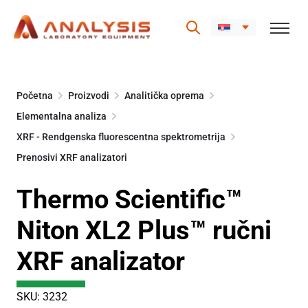
Skip
to
Početna
Proizvodi
Analitička oprema
content
Elementalna analiza
XRF - Rendgenska fluorescentna spektrometrija
Prenosivi XRF analizatori
Thermo Scientific™
Niton XL2 Plus™ ručni
XRF analizator
SKU: 3232