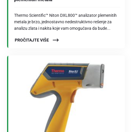
Thermo Scientific™ Niton DXL800™ analizator plemenitih
metala je brzo, jednostavno nedestruktivno rešenje za
analizu zlata i nakita koje vam omogućava da bude...
PROČITAJTE VIŠE