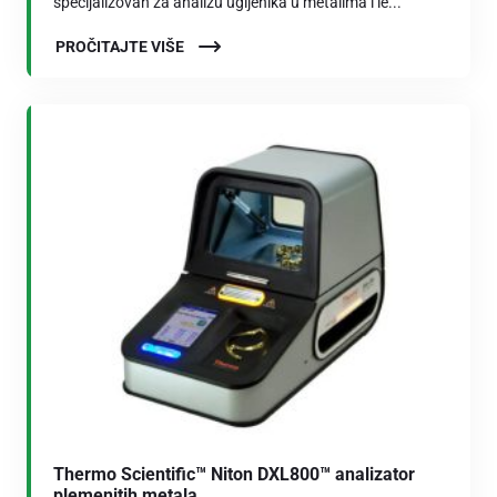
specijalizovan za analizu ugljenika u metalima i le...
PROČITAJTE VIŠE
Thermo Scientific™ Niton DXL800™ analizator
plemenitih metala