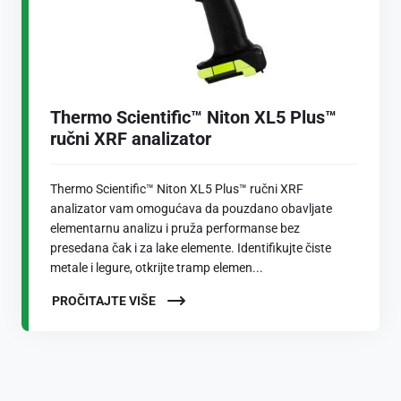
Thermo Scientific™ Niton XL5 Plus™
ručni XRF analizator
Thermo Scientific™ Niton XL5 Plus™ ručni XRF
analizator vam omogućava da pouzdano obavljate
elementarnu analizu i pruža performanse bez
presedana čak i za lake elemente. Identifikujte čiste
metale i legure, otkrijte tramp elemen...
PROČITAJTE VIŠE