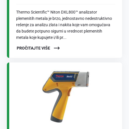
Thermo Scientific™ Niton DXL800™ analizator
plemenitih metala je brzo, jednostavno nedestruktivno
rešenje za analizu zlata i nakita koje vam omogućava
da budete potpuno sigurni u vrednost plemenitih
metala koje kupujete i/ili pr...
PROČITAJTE VIŠE