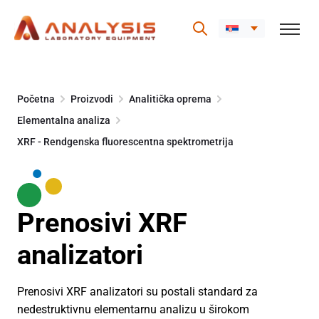
Skip
to
Početna
Proizvodi
Analitička oprema
content
Elementalna analiza
XRF - Rendgenska fluorescentna spektrometrija
Prenosivi XRF
analizatori
Prenosivi XRF analizatori su postali standard za
nedestruktivnu elementarnu analizu u širokom