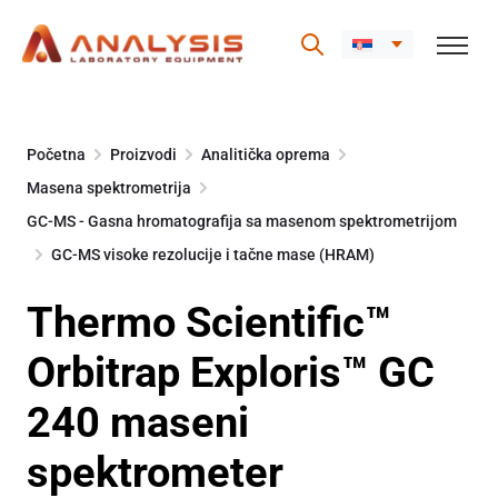
Skip
to
Početna
Proizvodi
Analitička oprema
content
Masena spektrometrija
GC-MS - Gasna hromatografija sa masenom spektrometrijom
GC-MS visoke rezolucije i tačne mase (HRAM)
Thermo Scientific™
Orbitrap Exploris™ GC
240 maseni
spektrometer