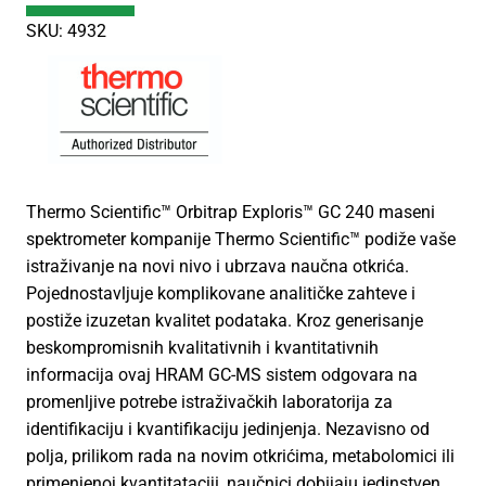
SKU: 4932
Thermo Scientific™ Orbitrap Exploris™ GC 240 maseni
spektrometer kompanije Thermo Scientific™ podiže vaše
istraživanje na novi nivo i ubrzava naučna otkrića.
Pojednostavljuje komplikovane analitičke zahteve i
postiže izuzetan kvalitet podataka. Kroz generisanje
beskompromisnih kvalitativnih i kvantitativnih
informacija ovaj HRAM GC-MS sistem odgovara na
promenljive potrebe istraživačkih laboratorija za
identifikaciju i kvantifikaciju jedinjenja. Nezavisno od
polja, prilikom rada na novim otkrićima, metabolomici ili
primenjenoj kvantitataciji, naučnici dobijaju jedinstven