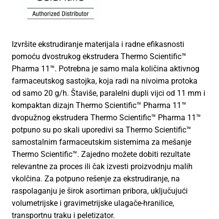
Izvršite ekstrudiranje materijala i radne efikasnosti
pomoću dvostrukog ekstrudera Thermo Scientific™
Pharma 11™. Potrebna je samo mala količina aktivnog
farmaceutskog sastojka, koja radi na nivoima protoka
od samo 20 g/h. Štaviše, paralelni dupli vijci od 11 mm i
kompaktan dizajn Thermo Scientific™ Pharma 11™
dvopužnog ekstrudera Thermo Scientific™ Pharma 11™
potpuno su po skali uporedivi sa Thermo Scientific™
samostalnim farmaceutskim sistemima za mešanje
Thermo Scientific™. Zajedno možete dobiti rezultate
relevantne za proces ili čak izvesti proizvodnju malih
vkolčina. Za potpuno rešenje za ekstrudiranje, na
raspolaganju je širok asortiman pribora, uključujući
volumetrijske i gravimetrijske ulagače-hranilice,
transportnu traku i peletizator.