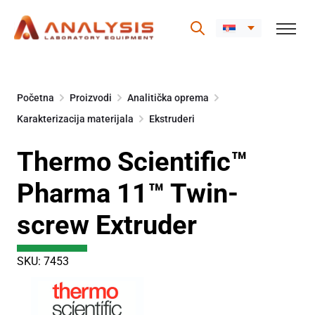
Skip
to
Početna
Proizvodi
Analitička oprema
content
Karakterizacija materijala
Ekstruderi
Thermo Scientific™
Pharma 11™ Twin-
screw Extruder
SKU: 7453