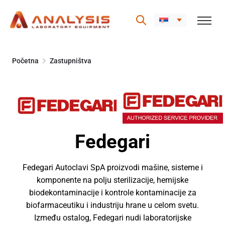
Skip
to
Početna
Zastupništva
content
Fedegari
Fedegari Autoclavi SpA proizvodi mašine, sisteme i
komponente na polju sterilizacije, hemijske
biodekontaminacije i kontrole kontaminacije za
biofarmaceutiku i industriju hrane u celom svetu.
Između ostalog, Fedegari nudi laboratorijske