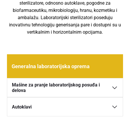
sterilizatore, odnosno autoklave, pogodne za
biofarmaceutiku, mikrobiologiju, hranu, kozmetiku i
ambalažu. Laboratorijski sterilizatori poseduju
inovativnu tehnologiju generisanja pare i dostupni su u
vertikalnim i horizontalnim opcijama.
Generalna laboratorijska oprema
Mašine za pranje laboratorijskog posuđa i
delova
Specijalne mašine za pranje laboratorijskog posuđa
Autoklavi
sa generatorom pare
Vertikalni parni sterilizatori (autoklavi)