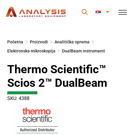
Skip
to
Početna
Proizvodi
Analitička oprema
content
Elektronska mikroskopija
DualBeam instrumenti
Thermo Scientific™
Scios 2™ DualBeam
SKU: 4388