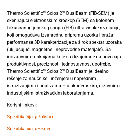
Thermo Scientific™ Scios 2™ DualBeam (FIB-SEM) je
skenirajući elektronski mikroskop (SEM) sa kolonom
fokusiranog jonskog snopa (FIB) ultra visoke rezolucije,
koji omogućava izvanrednu pripremu uzorka i pruža
performanse 3D karakterizacije za širok spektar uzoraka
(uključujući magnetne i neprovodne materijale). Sa
inovativnim funkcijama koje su dizajnirane da povećaju
produktivnost, preciznost i jednostavnost upotrebe,
Thermo Scientific™ Scios 2™ DualBeam je idealno
rešenje za naučnike i inženjere u naprednim
istraživanjima i analizama – u akademskim, državnim i
industrijskim istraživačkim laboratorijama.
Korisni linkovi:
Specifikacija: μPolisher
Specifikacija: µHeater