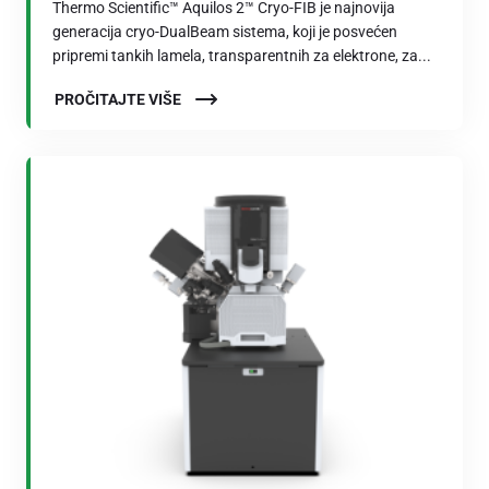
Thermo Scientific™ Aquilos 2™ Cryo-FIB je najnovija
generacija cryo-DualBeam sistema, koji je posvećen
pripremi tankih lamela, transparentnih za elektrone, za...
PROČITAJTE VIŠE