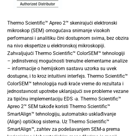
Thermo Scientific™ Apreo 2™ skenirajući elektronski
mikroskop (SEM) omogućava snimanje visokoh
performansi i analitiku čini dostupnom svima, bez obzira
na nivo ekspertize u elektronskoj mikroskopiji.
Zahvaljujući Thermo Scientific™ ColorSEM™ tehnologiji
– jedinstvenoj mogućnosti trenutne elementarne analize
– informacije o hemijskom sastavu uzorka su uvek
dostupne, i to kroz intuitivni interfejs. Thermo Scientific™
ColorSEM™ tehnologija nudi kraće vreme do rezultata i
jednostavnost upotrebe uklanjajući sve probleme vezane
za tipičnu implementaciju EDS -a. Thermo Scientific™
Apreo 2™ SEM takođe koristi Thermo Scientific™
SmartAlign™ tehnologiju, automatsko usklađivanje
(Align) optičkog sistema. Uz Thermo Scientific™
SmartAlign™, zahtev za podešavanjem SEM-a prema