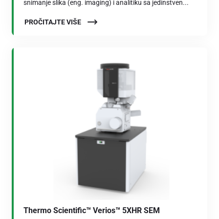
snimanje slika (eng. imaging) i analitiku sa jedinstven...
PROČITAJTE VIŠE
Thermo Scientific™ Verios™ 5XHR SEM