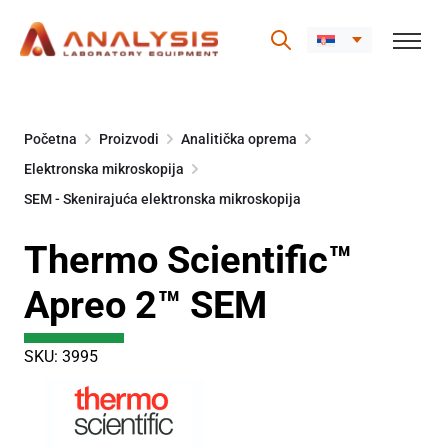
Skip
to
Početna
Proizvodi
Analitička oprema
content
Elektronska mikroskopija
SEM - Skenirajuća elektronska mikroskopija
Thermo Scientific™
Apreo 2™ SEM
SKU: 3995