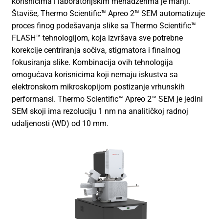
korisnicima i laboratorijskim menadžerima je manji.
Štaviše, Thermo Scientific™ Apreo 2™ SEM automatizuje
proces finog podešavanja slike sa Thermo Scientific™
FLASH™ tehnologijom, koja izvršava sve potrebne
korekcije centriranja sočiva, stigmatora i finalnog
fokusiranja slike. Kombinacija ovih tehnologija
omogućava korisnicima koji nemaju iskustva sa
elektronskom mikroskopijom postizanje vrhunskih
performansi. Thermo Scientific™ Apreo 2™ SEM je jedini
SEM skoji ima rezoluciju 1 nm na analitičkoj radnoj
udaljenosti (WD) od 10 mm.