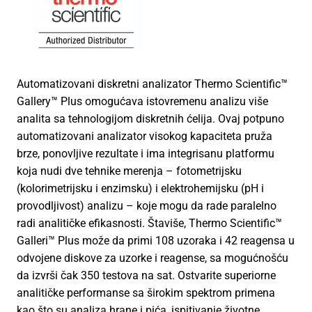
Automatizovani diskretni analizator Thermo Scientific™
Gallery™ Plus omogućava istovremenu analizu više
analita sa tehnologijom diskretnih ćelija. Ovaj potpuno
automatizovani analizator visokog kapaciteta pruža
brze, ponovljive rezultate i ima integrisanu platformu
koja nudi dve tehnike merenja – fotometrijsku
(kolorimetrijsku i enzimsku) i elektrohemijsku (pH i
provodljivost) analizu – koje mogu da rade paralelno
radi analitičke efikasnosti. Štaviše, Thermo Scientific™
Galleri™ Plus može da primi 108 uzoraka i 42 reagensa u
odvojene diskove za uzorke i reagense, sa mogućnošću
da izvrši čak 350 testova na sat. Ostvarite superiorne
analitičke performanse sa širokim spektrom primena
kao što su analiza hrane i pića, ispitivanje životne