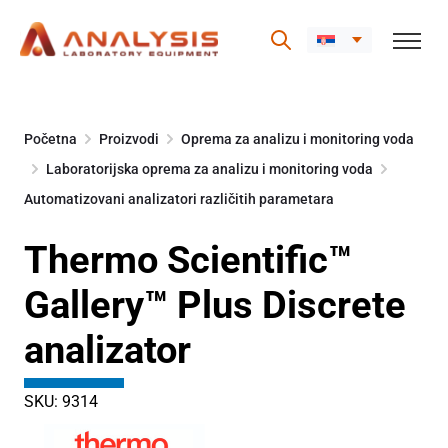
Skip
to
Početna
Proizvodi
Oprema za analizu i monitoring voda
content
Laboratorijska oprema za analizu i monitoring voda
Automatizovani analizatori različitih parametara
Thermo Scientific™
Gallery™ Plus Discrete
analizator
SKU: 9314