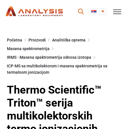
Skip
to
Početna
Proizvodi
Analitička oprema
content
Masena spektrometrija
IRMS - Masena spektrometrija odnosa izotopa
ICP-MS sa multikolektorom i masena spektrometrija sa
termalnom jonizacijom
Thermo Scientific™
Triton™ serija
multikolektorskih
termo jonizacionih